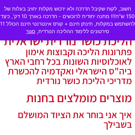
ecogym10@gmail.com
♦
054-4789922
חשוב, לקוח שקיבל הדרכה ולא ירכוש מקלות יחויב בעלות של
150 ש"ח!!! מתנה יחודית לרוכשים - הדרכה באורך 10 דק', כיצד
0
₪
0.00
להשתמש במקלות, תינתן חינם + קורס אינטרנטי חינם הכולל 11
סירטונים ללימוד ההליכה הנורדית,
סגור
הליכת כושר נורדית ישראלית
פתרונות הליכה וקבוצות אימון
לאוכלוסיות השונות בכל רחבי הארץ
ביה"ס הישראלי ואקדמיה להכשרת
מדריכי הליכת כושר נורדית
מוצרים מומלצים בחנות
איך אני בוחר את הציוד המושלם
בשבילך