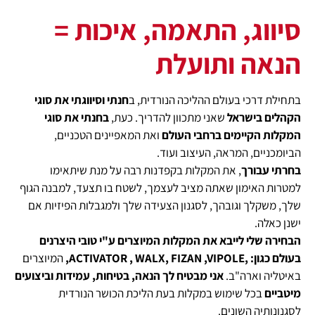
סיווג, התאמה, איכות =
הנאה ותועלת
בתחילת דרכי בעולם ההליכה הנורדית, ב
חנתי וסיווגתי את סוגי
הקהלים בישראל
שאני מתכוון להדריך. כעת,
בחנתי את סוגי
המקלות הקיימים ברחבי העולם
ואת המאפיינים הטכניים,
הביומכניים, המראה, העיצוב ועוד.
בחרתי עבורך
, את המקלות בקפדנות רבה על מנת שיתאימו
למטרות האימון שאתה מציב לעצמך, לשטח בו תצעד, למבנה הגוף
שלך, משקלך וגובהך, לסגנון הצעידה שלך ולמגבלות הפיזיות אם
ישנן כאלה.
הבחירה שלי לייבא את המקלות המיוצרים ע"י טובי היצרנים
בעולם כגון:
,ACTIVATOR , WALX, FIZAN ,VIPOLE,
המיוצרים
באיטליה וארה"ב.
אני מבטיח לך הנאה, בטיחות, עמידות וביצועים
מיטביים
בכל שימוש במקלות בעת הליכת הכושר הנורדית
לסגנונותיה השונים.