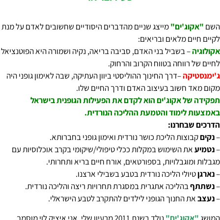
השם
"אקוג'ים"
מייצג שניים מהדברים היסודיים שחשובים לאדם על מנת
לקיים חיים מלאים ובריאים:
אקולוגיה
– בשביל בני האדם, סביבה בריאה, נקיה ושמורה היא הפוטנציאל
לחיים של רווחה בטווח הקרוב והרחוק.
ג'ימנסטיקה
–דרך החינוך ההוליסטי ביוון העתיקה, שבה לאימון גופני היה
מקום מאד חשוב בעיצוב האדם ודרך החיים שלו.
תפקידה של אקוג'ים הוא לקדם את הפעילות הגופנית בישראל
באמצעות לימוד והטמעת ההליכה הנורדית.
הדרכים שבחרנו:
–
נקים
קבוצות הליכת כושר נורדית ואימון גופני בחברותא.
–
נטמיע
את השימוש במקלות ככלי טיפולי/שיקומי בקרב אוכלוסיות עם
מגבלות ומוגבלויות, בספורטאים, אורח חיים בריא ותחרותי.
–
נארגן
טיולי הליכה נורדית בטבע בשבילי ארצנו.
–
נשתתף
בהליכה אתגרית במסגרת תחרויות ריצה והליכה נורדית.
–
נעצב
את החנוך הגופני לילדים להתקרב לטבע הישראלי.
המושג
"אקוג'ים"
נולד בשנת 2011 מרעיון שלי, אני איציק לוי מוסמך