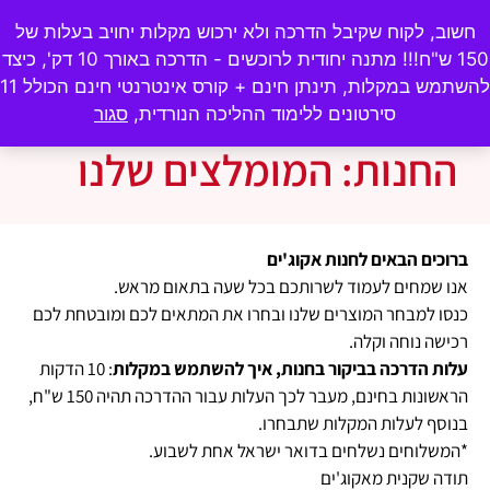
ecogym10@gmail.com
♦
054-4789922
חשוב, לקוח שקיבל הדרכה ולא ירכוש מקלות יחויב בעלות של
150 ש"ח!!! מתנה יחודית לרוכשים - הדרכה באורך 10 דק', כיצד
0
₪
0.00
להשתמש במקלות, תינתן חינם + קורס אינטרנטי חינם הכולל 11
סירטונים ללימוד ההליכה הנורדית,
סגור
החנות: המומלצים שלנו
ב
רוכים הבאים לחנות אקוג'ים
אנו שמחים לעמוד לשרותכם בכל שעה בתאום מראש.
כנסו למבחר המוצרים שלנו ובחרו את המתאים לכם ומובטחת לכם
רכישה נוחה וקלה.
עלות ה
דרכה בביקור בחנות, איך להשתמש במקלות
: 10 הדקות
הראשונות בחינם, מעבר לכך העלות עבור ההדרכה תהיה 150 ש"ח,
בנוסף לעלות המקלות שתבחרו.
*המשלוחים נשלחים בדואר ישראל אחת לשבוע.
תודה שקנית מאקוג'ים