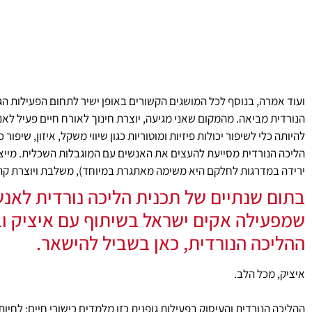
ועוד אמרה, בנוסף לכל המושגים הקשורים באופן ישיר לתחום הפעילות הג
הנורדית מביאה. מהמקום שאני מגיעה, יוצרת חינוך לאורח חיים פעיל לאנ
להיותה כלי לשיפור יכולות פיזיות ומוטוריות כגון שיווי משקל, איזון, שיפור
הליכה הנורדית מסייעת להעצים את האנשים עם המוגבלות השכלית. מייצ
ירידה במדרגות לחלקם היא משימה מאתגרת במיוחד), משלבת ויוצרת קה
בתום שנתיים של תכנית הליכה נורדית לאנש
שמפעילה אקים ישראל בשיתוף עם איציק ובמ
ההליכה הנורדית, כאן בשביל להישאר.
איציק, מכל הלב.
ההליכה הנורדית והעיסוק בפעילות גופנית כזו מלמדים כישורי חיים: לחי