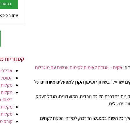
כניסה 
שחזור סיסמ
קטגוריות מ
אקים – אגודה לאומית לקימום אנשים עם מוגבלות
אביזרים
המומלצ
ם ישראל" בשיתוף ומימון
הקרן למפעלים מיוחדים
של
מקלות ה
מקלות ה
 מדריכי ביה"ס הישראלי הכשירו את רכזי ומתנדבי 10 המועדונים בהדרכת הליכה נורדית. המועדונים: מגדל העמק,
ריצות א
ר וירושלים.
מקלות ל
מקלות ל
מהלך כל השנה במפגשי הדרכה, למידה, הפקת לקחים
קורס מד