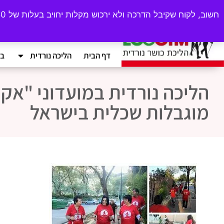
ecogym10@gmail.com
♦
054-4789922
דף הבית
הליכה נורדית
בי
הליכה נורדית במועדוני "אק
מוגבלות שכלית בישראל