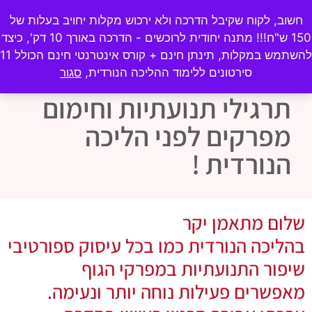
ecogym10@gmail.com
♦
054-4789922
חשוב, לקוח שקיבל הדרכה ולא ירכוש מקלות יחויב בעלות של
150 ש"ח!!! מתנה יחודית לרוכשים - הדרכה באורך 10 דק', כיצד
0
₪
0.00
להשתמש במקלות, תינתן חינם + קורס אינטרנטי חינם הכולל 11
סירטונים ללימוד ההליכה הנורדית,
סגור
תרגילי תנועתיות וחימום
מפרקים לפני הליכה
הנורדית !
שלום מתאמן יקר
בהליכה הנורדית כמו בכל עיסוק ספורטיבי
שיפור התנועתיות במפרקי הגוף
מאפשרים פעילות נוחה יותר ונעימה.